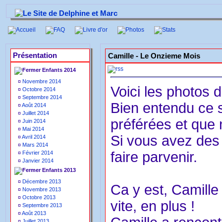
Accueil
FAQ
Livre d'or
Photos
Stats
Présentation
Camille -
Le Onzieme Mois
Enfants 2014
¤
Novembre 2014
Voici les photos 
¤
Octobre 2014
¤
Septembre 2014
Bien entendu ce 
¤
Août 2014
¤
Juillet 2014
préférées et que
¤
Juin 2014
¤
Mai 2014
Si vous avez des 
¤
Avril 2014
¤
Mars 2014
faire parvenir.
¤
Février 2014
¤
Janvier 2014
Enfants 2013
¤
Décembre 2013
Ca y est, Camille 
¤
Novembre 2013
¤
Octobre 2013
vite, en plus !
¤
Septembre 2013
¤
Août 2013
¤
Juillet 2013