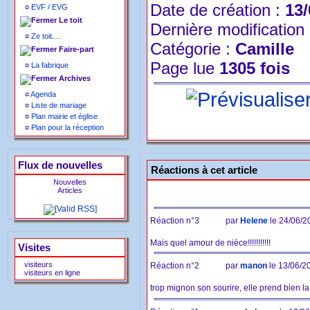
Date de création :
13/
¤
EVF / EVG
Le toit
Dernière modification
¤
Ze toit....
Catégorie :
Camille
Faire-part
Page lue
1305 fois
¤
La fabrique
Archives
¤
Agenda
¤
Liste de mariage
¤
Plan mairie et église
¤
Plan pour la réception
Flux de nouvelles
Réactions à cet article
Nouvelles
Articles
Réaction n°3
par
Helene
le 24/06/2
Mais quel amour de nièce!!!!!!!!!!!
Visites
visiteurs
Réaction n°2
par
manon
le 13/06/2
visiteurs en ligne
trop mignon son sourire, elle prend bien l