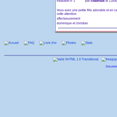
Réaction n°1
par
chabroux
le 13/0
Vous avez une petite fille adorable et en c
cette attention
affectueusement
dominique et christian
Accueil
FAQ
Livre d'or
Photos
Stats
Documen