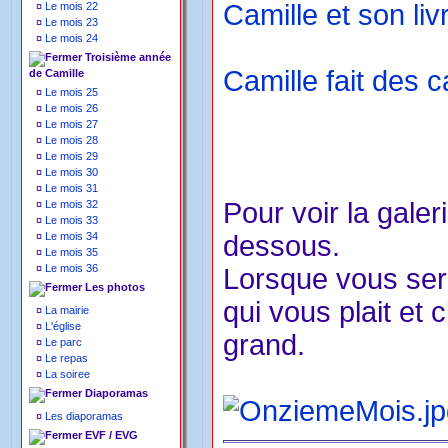
Camille et son liv
¤
Le mois 22
¤
Le mois 23
¤
Le mois 24
Troisième année
Camille fait des c
de Camille
¤
Le mois 25
¤
Le mois 26
¤
Le mois 27
¤
Le mois 28
¤
Le mois 29
¤
Le mois 30
¤
Le mois 31
Pour voir la galer
¤
Le mois 32
¤
Le mois 33
¤
Le mois 34
dessous.
¤
Le mois 35
¤
Le mois 36
Lorsque vous sere
Les photos
qui vous plait et 
¤
La mairie
¤
L'église
grand.
¤
Le parc
¤
Le repas
¤
La soiree
Diaporamas
¤
Les diaporamas
EVF / EVG