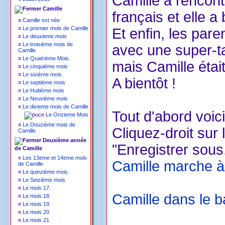
Camille a rencont
Camille
français et elle 
¤
Camille est née
¤
Le premier mois de Camille
Et enfin, les pare
¤
Le deuxieme mois
¤
Le troisième mois de
avec une super-tat
Camille
¤
Le Quatrième Mois.
mais Camille était
¤
Le cinquième mois
¤
Le sixième mois
A bientôt !
¤
Le septième mois
¤
Le Huitième mois
¤
Le Neuvième mois
¤
Le dixieme mois de Camille
Tout d'abord voici
Le Onzieme Mois
¤
Le Douzième mois de
Cliquez-droit sur 
Camille
Deuxième année
"Enregistrer sous.
de Camille
¤
Les 13eme et 14eme mois
Camille marche à 
de Camille
¤
Le quinzième mois.
¤
Le Seizième mois
¤
Le mois 17.
Camille dans le 
¤
Le mois 18.
¤
Le mois 19.
¤
Le mois 20
¤
Le mois 21