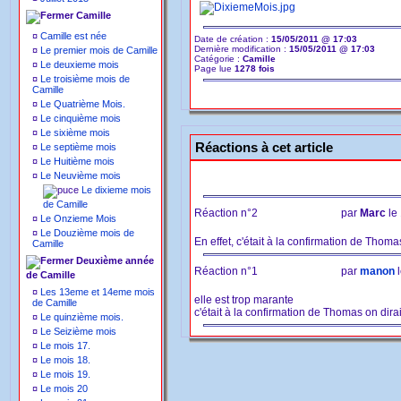
Camille
¤
Camille est née
Date de création :
15/05/2011 @ 17:03
Dernière modification :
15/05/2011 @ 17:03
¤
Le premier mois de Camille
Catégorie :
Camille
¤
Le deuxieme mois
Page lue
1278 fois
¤
Le troisième mois de
Camille
¤
Le Quatrième Mois.
¤
Le cinquième mois
¤
Le sixième mois
Réactions à cet article
¤
Le septième mois
¤
Le Huitième mois
¤
Le Neuvième mois
Le dixieme mois
de Camille
Réaction n°2
par
Marc
le
¤
Le Onzieme Mois
¤
Le Douzième mois de
En effet, c'était à la confirmation de Thomas 
Camille
Deuxième année
Réaction n°1
par
manon
l
de Camille
¤
Les 13eme et 14eme mois
elle est trop marante
de Camille
c'était à la confirmation de Thomas on dirai
¤
Le quinzième mois.
¤
Le Seizième mois
¤
Le mois 17.
¤
Le mois 18.
¤
Le mois 19.
¤
Le mois 20