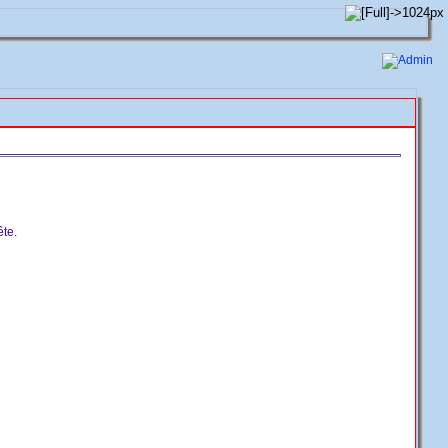
Admin
ête.