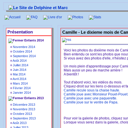
Accueil
FAQ
Livre d'or
Photos
Stats
Présentation
Camille -
Le dixieme mois de Cam
Enfants 2014
¤
Novembre 2014
Voici les photos du dixième mois de Cami
¤
Octobre 2014
Bien entendu ce sont les photos que nou
¤
Septembre 2014
Si vous avez des photos d'elle, n'hésitez 
¤
Août 2014
¤
Juillet 2014
Un mois plein d'apprentissage pour Camille 
¤
Juin 2014
Mais aussi un peu de marche arrière !
A bientôt !
¤
Mai 2014
¤
Avril 2014
Tout d'abord voici, les vidéos du mois.
¤
Mars 2014
Cliquez-droit sur les liens ci-dessous et fa
¤
Février 2014
Camille recule sous la chaise haute.
¤
Janvier 2014
Camille joue avec Monsieur Pouet-Pouet
Enfants 2013
Camille joue avec une paquerette.
Camille joue sur le ventre de Papa.
¤
Décembre 2013
¤
Novembre 2013
¤
Octobre 2013
Pour voir la galerie de photos, cliquez su
¤
Septembre 2013
Lorsque vous serez dans la galerie, choisi
¤
Août 2013
¤
Juillet 2013