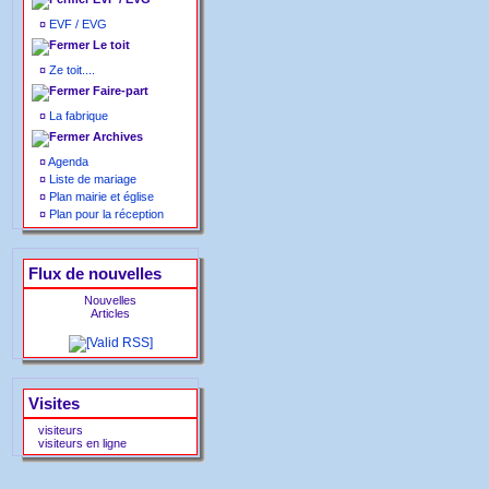
¤
EVF / EVG
Le toit
¤
Ze toit....
Faire-part
¤
La fabrique
Archives
¤
Agenda
¤
Liste de mariage
¤
Plan mairie et église
¤
Plan pour la réception
Flux de nouvelles
Nouvelles
Articles
Visites
visiteurs
visiteurs en ligne