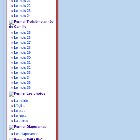
¤
Le mois 21
¤
Le mois 22
¤
Le mois 23
¤
Le mois 24
Troisième année
de Camille
¤
Le mois 25
¤
Le mois 26
¤
Le mois 27
¤
Le mois 28
¤
Le mois 29
¤
Le mois 30
¤
Le mois 31
¤
Le mois 32
¤
Le mois 33
¤
Le mois 34
¤
Le mois 35
¤
Le mois 36
Les photos
¤
La mairie
¤
L'église
¤
Le parc
¤
Le repas
¤
La soiree
Diaporamas
¤
Les diaporamas
EVF / EVG