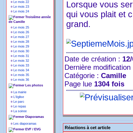
Lorsque vous sere
¤
Le mois 22
¤
Le mois 23
¤
Le mois 24
qui vous plait et 
Troisième année
grand.
de Camille
¤
Le mois 25
¤
Le mois 26
¤
Le mois 27
¤
Le mois 28
¤
Le mois 29
¤
Le mois 30
¤
Le mois 31
Date de création :
12/
¤
Le mois 32
Dernière modification
¤
Le mois 33
¤
Le mois 34
Catégorie :
Camille
¤
Le mois 35
¤
Le mois 36
Page lue
1304 fois
Les photos
¤
La mairie
¤
L'église
¤
Le parc
¤
Le repas
¤
La soiree
Diaporamas
¤
Les diaporamas
Réactions à cet article
EVF / EVG