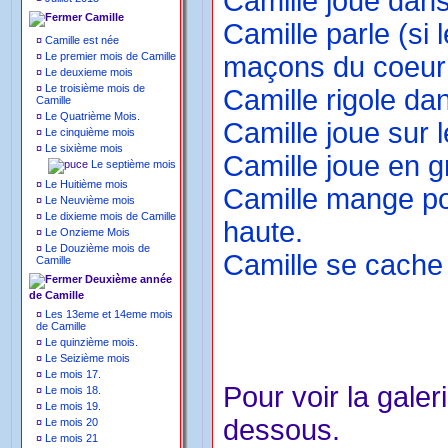
Camille joue dan
Camille
Camille parle (si 
¤
Camille est née
¤
Le premier mois de Camille
maçons du coeur 
¤
Le deuxieme mois
¤
Le troisième mois de
Camille rigole da
Camille
¤
Le Quatrième Mois.
Camille joue sur le
¤
Le cinquième mois
¤
Le sixième mois
Camille joue en g
Le septième mois
¤
Le Huitième mois
Camille mange pou
¤
Le Neuvième mois
¤
Le dixieme mois de Camille
haute.
¤
Le Onzieme Mois
¤
Le Douzième mois de
Camille se cache 
Camille
Deuxième année
de Camille
¤
Les 13eme et 14eme mois
de Camille
¤
Le quinzième mois.
¤
Le Seizième mois
¤
Le mois 17.
Pour voir la galer
¤
Le mois 18.
¤
Le mois 19.
dessous.
¤
Le mois 20
¤
Le mois 21