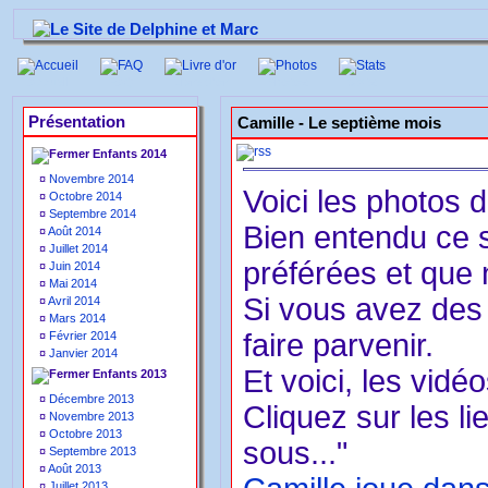
Accueil
FAQ
Livre d'or
Photos
Stats
Présentation
Camille -
Le septième mois
Enfants 2014
¤
Novembre 2014
Voici les photos 
¤
Octobre 2014
¤
Septembre 2014
Bien entendu ce 
¤
Août 2014
¤
Juillet 2014
préférées et que
¤
Juin 2014
¤
Mai 2014
Si vous avez des 
¤
Avril 2014
¤
Mars 2014
faire parvenir.
¤
Février 2014
¤
Janvier 2014
Et voici, les vidé
Enfants 2013
¤
Décembre 2013
Cliquez sur les li
¤
Novembre 2013
¤
Octobre 2013
sous..."
¤
Septembre 2013
¤
Août 2013
¤
Juillet 2013