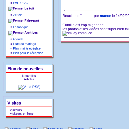
¤
EVF / EVG
Le toit
¤
Ze toit....
Réaction n°1
par
manon
le 14/02/2
Faire-part
Camille est trop mignonne.
¤
La fabrique
les photos et les vidéos sont super bien fai
Archives
¤
Agenda
¤
Liste de mariage
¤
Plan mairie et église
¤
Plan pour la réception
Flux de nouvelles
Nouvelles
Articles
Visites
visiteurs
visiteurs en ligne