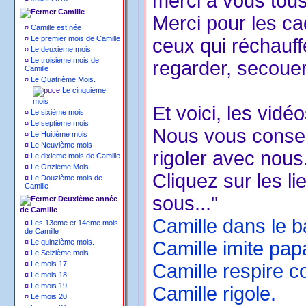
merci à vous tous
Camille
Merci pour les ca
¤
Camille est née
¤
Le premier mois de Camille
ceux qui réchauffe
¤
Le deuxieme mois
¤
Le troisième mois de
regarder, secouer.
Camille
¤
Le Quatrième Mois.
Le cinquième
mois
Et voici, les vidé
¤
Le sixième mois
¤
Le septième mois
Nous vous conseil
¤
Le Huitième mois
¤
Le Neuvième mois
rigoler avec nous
¤
Le dixieme mois de Camille
¤
Le Onzieme Mois
Cliquez sur les li
¤
Le Douzième mois de
Camille
sous..."
Deuxième année
de Camille
Camille dans le b
¤
Les 13eme et 14eme mois
de Camille
¤
Le quinzième mois.
Camille imite pap
¤
Le Seizième mois
¤
Le mois 17.
Camille respire 
¤
Le mois 18.
¤
Le mois 19.
Camille rigole.
¤
Le mois 20