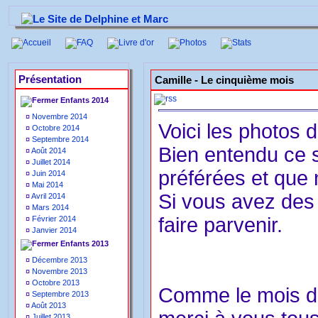
Accueil
FAQ
Livre d'or
Photos
Stats
Présentation
Camille -
Le cinquième mois
Enfants 2014
¤
Novembre 2014
Voici les photos 
¤
Octobre 2014
¤
Septembre 2014
Bien entendu ce 
¤
Août 2014
¤
Juillet 2014
préférées et que
¤
Juin 2014
¤
Mai 2014
Si vous avez des 
¤
Avril 2014
¤
Mars 2014
faire parvenir.
¤
Février 2014
¤
Janvier 2014
Enfants 2013
¤
Décembre 2013
¤
Novembre 2013
¤
Octobre 2013
Comme le mois de
¤
Septembre 2013
¤
Août 2013
¤
Juillet 2013