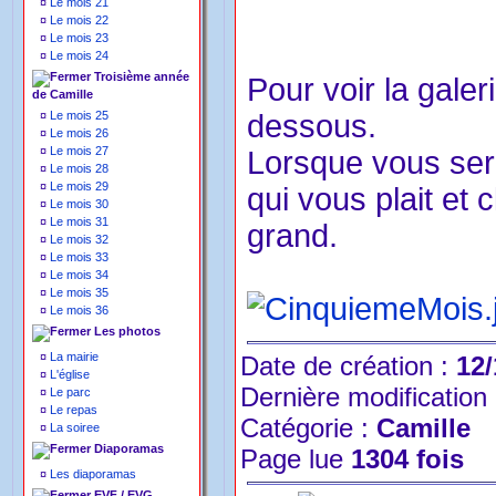
¤
Le mois 21
¤
Le mois 22
¤
Le mois 23
¤
Le mois 24
Troisième année
Pour voir la galer
de Camille
¤
Le mois 25
dessous.
¤
Le mois 26
¤
Le mois 27
Lorsque vous sere
¤
Le mois 28
¤
Le mois 29
qui vous plait et 
¤
Le mois 30
¤
Le mois 31
grand.
¤
Le mois 32
¤
Le mois 33
¤
Le mois 34
¤
Le mois 35
¤
Le mois 36
Les photos
¤
La mairie
Date de création :
12/
¤
L'église
Dernière modification
¤
Le parc
¤
Le repas
Catégorie :
Camille
¤
La soiree
Diaporamas
Page lue
1304 fois
¤
Les diaporamas
EVF / EVG