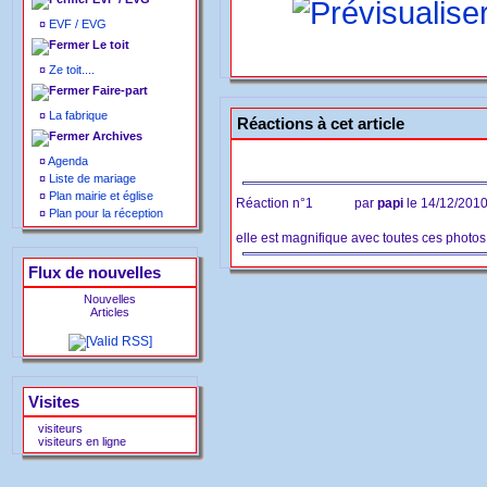
¤
EVF / EVG
Le toit
¤
Ze toit....
Faire-part
¤
La fabrique
Réactions à cet article
Archives
¤
Agenda
¤
Liste de mariage
¤
Plan mairie et église
Réaction n°1
par
papi
le 14/12/201
¤
Plan pour la réception
elle est magnifique avec toutes ces photos e
Flux de nouvelles
Nouvelles
Articles
Visites
visiteurs
visiteurs en ligne