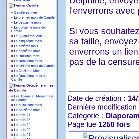
Delphine, envoy
Camille
l'enverrons avec p
¤
Camille est née
¤
Le premier mois de Camille
¤
Le deuxieme mois
¤
Le troisième mois de
Si vous souhaitez
Camille
¤
Le Quatrième Mois.
sa taille, envoy
¤
Le cinquième mois
¤
Le sixième mois
enverrons un lien
¤
Le septième mois
¤
Le Huitième mois
pas de la censure
¤
Le Neuvième mois
¤
Le dixieme mois de Camille
¤
Le Onzieme Mois
¤
Le Douzième mois de
Camille
Deuxième année
de Camille
Date de création :
14/
¤
Les 13eme et 14eme mois
de Camille
Dernière modification
¤
Le quinzième mois.
¤
Le Seizième mois
Catégorie :
Diapora
¤
Le mois 17.
¤
Le mois 18.
Page lue
1250 fois
¤
Le mois 19.
¤
Le mois 20
¤
Le mois 21