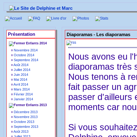
Accueil
FAQ
Livre d'or
Photos
Stats
Présentation
Diaporamas - Les diaporamas
Enfants 2014
¤
Novembre 2014
Nous avons eu l'
¤
Octobre 2014
¤
Septembre 2014
diaporamas très 
¤
Août 2014
¤
Juillet 2014
Nous tenons à rem
¤
Juin 2014
¤
Mai 2014
fait passer un ag
¤
Avril 2014
¤
Mars 2014
passer d'ailleurs
¤
Février 2014
¤
Janvier 2014
moments car nous
Enfants 2013
¤
Décembre 2013
¤
Novembre 2013
¤
Octobre 2013
Si vous souhaitez
¤
Septembre 2013
¤
Août 2013
¤
Juillet 2013