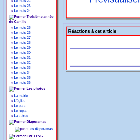
¤
Le mois 22
¤
Le mois 23
¤
Le mois 24
Troisième année
de Camille
¤
Le mois 25
Réactions à cet article
¤
Le mois 26
¤
Le mois 27
¤
Le mois 28
¤
Le mois 29
¤
Le mois 30
¤
Le mois 31
¤
Le mois 32
¤
Le mois 33
¤
Le mois 34
¤
Le mois 35
¤
Le mois 36
Les photos
¤
La mairie
¤
L'église
¤
Le parc
¤
Le repas
¤
La soiree
Diaporamas
Les diaporamas
EVF / EVG