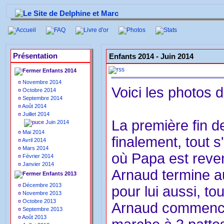
Accueil
FAQ
Livre d'or
Photos
Stats
Présentation
Enfants 2014 -
Juin 2014
Enfants 2014
¤
Novembre 2014
Voici les photos 
¤
Octobre 2014
¤
Septembre 2014
¤
Août 2014
¤
Juillet 2014
La première fin d
Juin 2014
¤
Mai 2014
finalement, tout 
¤
Avril 2014
¤
Mars 2014
où Papa est reven
¤
Février 2014
¤
Janvier 2014
Arnaud termine a
Enfants 2013
¤
Décembre 2013
pour lui aussi, to
¤
Novembre 2013
¤
Octobre 2013
Arnaud commence 
¤
Septembre 2013
¤
Août 2013