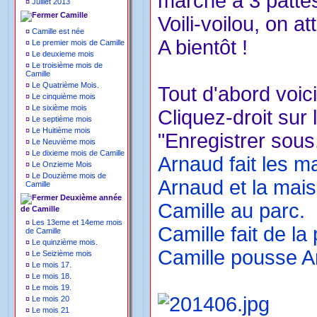
marche à 3 pattes
¤
Juillet 2013
Camille
Voili-voilou, on a
¤
Camille est née
A bientôt !
¤
Le premier mois de Camille
¤
Le deuxieme mois
¤
Le troisième mois de
Camille
¤
Le Quatrième Mois.
Tout d'abord voici
¤
Le cinquième mois
¤
Le sixième mois
Cliquez-droit sur 
¤
Le septième mois
¤
Le Huitième mois
"Enregistrer sous.
¤
Le Neuvième mois
¤
Le dixieme mois de Camille
Arnaud fait les m
¤
Le Onzieme Mois
¤
Le Douzième mois de
Arnaud et la mais
Camille
Deuxième année
Camille au parc.
de Camille
¤
Les 13eme et 14eme mois
Camille fait de la 
de Camille
¤
Le quinzième mois.
Camille pousse A
¤
Le Seizième mois
¤
Le mois 17.
¤
Le mois 18.
¤
Le mois 19.
¤
Le mois 20
¤
Le mois 21