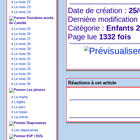
¤
Le mois 22
¤
Le mois 23
Date de création :
25/
¤
Le mois 24
Dernière modification
Troisième année
de Camille
Catégorie :
Enfants 
¤
Le mois 25
¤
Le mois 26
Page lue
1332 fois
¤
Le mois 27
¤
Le mois 28
¤
Le mois 29
¤
Le mois 30
¤
Le mois 31
¤
Le mois 32
¤
Le mois 33
¤
Le mois 34
¤
Le mois 35
Réactions à cet article
¤
Le mois 36
Les photos
¤
La mairie
¤
L'église
¤
Le parc
¤
Le repas
¤
La soiree
Diaporamas
¤
Les diaporamas
EVF / EVG