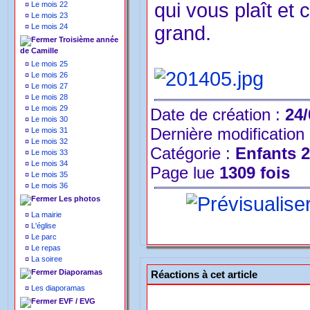
qui vous plaît et 
¤
Le mois 22
¤
Le mois 23
¤
Le mois 24
grand.
Troisième année
de Camille
¤
Le mois 25
¤
Le mois 26
¤
Le mois 27
¤
Le mois 28
¤
Le mois 29
Date de création :
24/
¤
Le mois 30
Dernière modification
¤
Le mois 31
¤
Le mois 32
Catégorie :
Enfants 
¤
Le mois 33
¤
Le mois 34
Page lue
1309 fois
¤
Le mois 35
¤
Le mois 36
Les photos
¤
La mairie
¤
L'église
¤
Le parc
¤
Le repas
¤
La soiree
Diaporamas
Réactions à cet article
¤
Les diaporamas
EVF / EVG