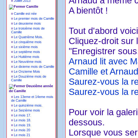
Arnaud a même co
¤
Juillet 2013
Camille
A bientôt !
¤
Camille est née
¤
Le premier mois de Camille
¤
Le deuxieme mois
Tout d'abord voici
¤
Le troisième mois de
Camille
¤
Le Quatrième Mois.
Cliquez-droit sur 
¤
Le cinquième mois
¤
Le sixième mois
"Enregistrer sous.
¤
Le septième mois
¤
Le Huitième mois
Arnaud lit avec 
¤
Le Neuvième mois
¤
Le dixieme mois de Camille
Camille et Arnaud
¤
Le Onzieme Mois
¤
Le Douzième mois de
Saurez-vous la r
Camille
Deuxième année
Saurez-vous la re
de Camille
¤
Les 13eme et 14eme mois
de Camille
¤
Le quinzième mois.
Pour voir la galer
¤
Le Seizième mois
¤
Le mois 17.
dessous.
¤
Le mois 18.
¤
Le mois 19.
Lorsque vous sere
¤
Le mois 20
¤
Le mois 21