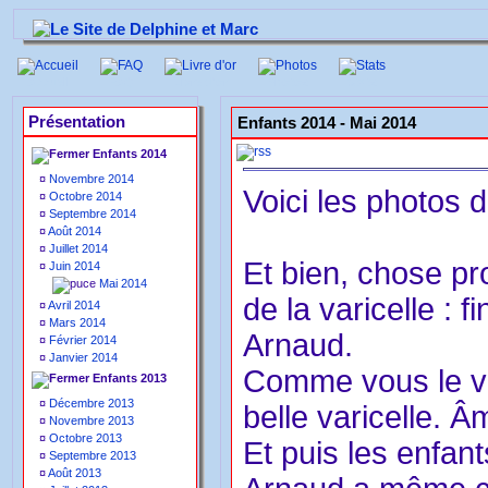
Accueil
FAQ
Livre d'or
Photos
Stats
Présentation
Enfants 2014 -
Mai 2014
Enfants 2014
¤
Novembre 2014
Voici les photos 
¤
Octobre 2014
¤
Septembre 2014
¤
Août 2014
¤
Juillet 2014
Et bien, chose pr
¤
Juin 2014
Mai 2014
de la varicelle : 
¤
Avril 2014
¤
Mars 2014
Arnaud.
¤
Février 2014
¤
Janvier 2014
Comme vous le ve
Enfants 2013
¤
Décembre 2013
belle varicelle. Â
¤
Novembre 2013
¤
Octobre 2013
Et puis les enfan
¤
Septembre 2013
¤
Août 2013