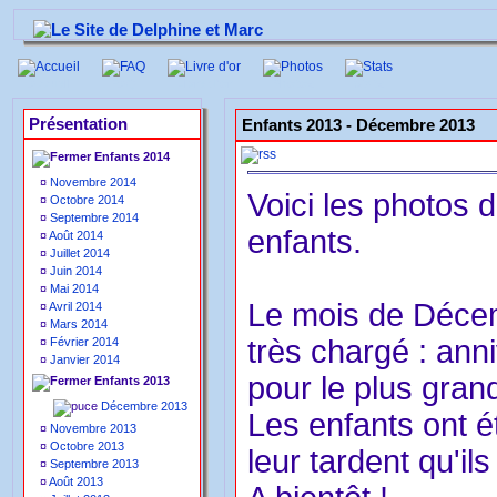
Accueil
FAQ
Livre d'or
Photos
Stats
Présentation
Enfants 2013 -
Décembre 2013
Enfants 2014
¤
Novembre 2014
Voici les photos
¤
Octobre 2014
¤
Septembre 2014
enfants.
¤
Août 2014
¤
Juillet 2014
¤
Juin 2014
¤
Mai 2014
Le mois de Déce
¤
Avril 2014
¤
Mars 2014
très chargé : ann
¤
Février 2014
¤
Janvier 2014
pour le plus grand
Enfants 2013
Décembre 2013
Les enfants ont ét
¤
Novembre 2013
¤
Octobre 2013
leur tardent qu'il
¤
Septembre 2013
¤
Août 2013