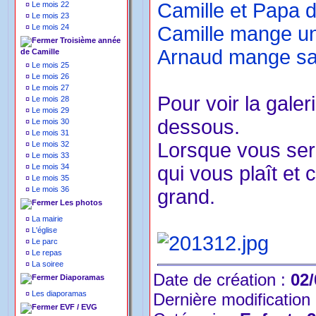
Camille et Papa 
¤
Le mois 22
¤
Le mois 23
¤
Le mois 24
Camille mange un
Troisième année
Arnaud mange sa 
de Camille
¤
Le mois 25
¤
Le mois 26
¤
Le mois 27
Pour voir la galer
¤
Le mois 28
¤
Le mois 29
dessous.
¤
Le mois 30
¤
Le mois 31
Lorsque vous sere
¤
Le mois 32
¤
Le mois 33
¤
Le mois 34
qui vous plaît et 
¤
Le mois 35
¤
Le mois 36
grand.
Les photos
¤
La mairie
¤
L'église
¤
Le parc
¤
Le repas
¤
La soiree
Date de création :
02/
Diaporamas
¤
Les diaporamas
Dernière modification
EVF / EVG