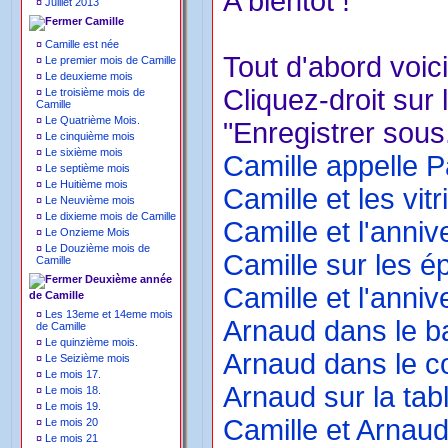
A bientôt !
¤
Juillet 2013
Camille
¤
Camille est née
Tout d'abord voici
¤
Le premier mois de Camille
¤
Le deuxieme mois
Cliquez-droit sur 
¤
Le troisième mois de
Camille
¤
Le Quatrième Mois.
"Enregistrer sous.
¤
Le cinquième mois
¤
Le sixième mois
Camille appelle P
¤
Le septième mois
¤
Le Huitième mois
Camille et les vitr
¤
Le Neuvième mois
¤
Le dixieme mois de Camille
Camille et l'anni
¤
Le Onzieme Mois
¤
Le Douzième mois de
Camille sur les é
Camille
Deuxième année
Camille et l'anni
de Camille
¤
Les 13eme et 14eme mois
Arnaud dans le ba
de Camille
¤
Le quinzième mois.
Arnaud dans le c
¤
Le Seizième mois
¤
Le mois 17.
Arnaud sur la tabl
¤
Le mois 18.
¤
Le mois 19.
Camille et Arnaud
¤
Le mois 20
¤
Le mois 21