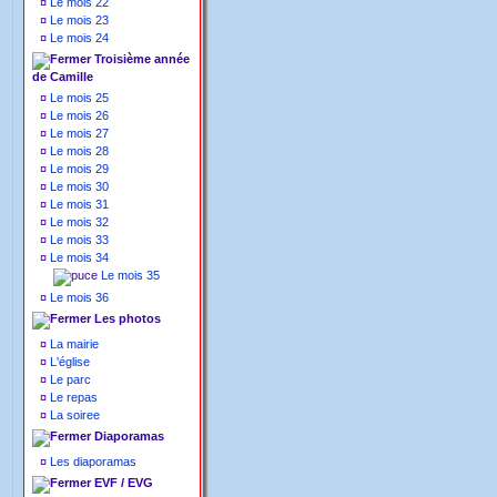
¤
Le mois 22
¤
Le mois 23
¤
Le mois 24
Troisième année
de Camille
¤
Le mois 25
¤
Le mois 26
¤
Le mois 27
¤
Le mois 28
¤
Le mois 29
¤
Le mois 30
¤
Le mois 31
¤
Le mois 32
¤
Le mois 33
¤
Le mois 34
Le mois 35
¤
Le mois 36
Les photos
¤
La mairie
¤
L'église
¤
Le parc
¤
Le repas
¤
La soiree
Diaporamas
¤
Les diaporamas
EVF / EVG