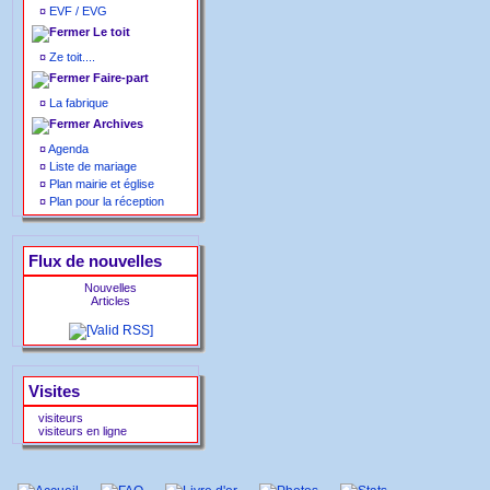
¤
EVF / EVG
Le toit
¤
Ze toit....
Faire-part
¤
La fabrique
Archives
¤
Agenda
¤
Liste de mariage
¤
Plan mairie et église
¤
Plan pour la réception
Flux de nouvelles
Nouvelles
Articles
Visites
visiteurs
visiteurs en ligne