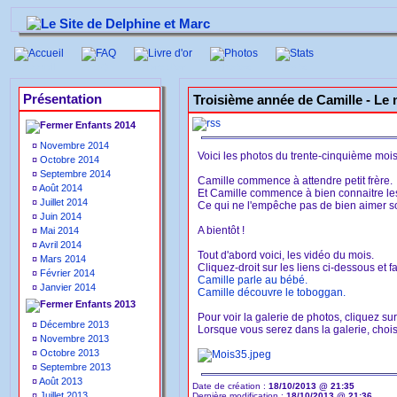
Accueil
FAQ
Livre d'or
Photos
Stats
Présentation
Troisième année de Camille -
Le 
Enfants 2014
¤
Novembre 2014
Voici les photos du trente-cinquième moi
¤
Octobre 2014
¤
Septembre 2014
Camille commence à attendre petit frère.
¤
Août 2014
Et Camille commence à bien connaitre le
¤
Juillet 2014
Ce qui ne l'empêche pas de bien aimer s
¤
Juin 2014
A bientôt !
¤
Mai 2014
¤
Avril 2014
Tout d'abord voici, les vidéo du mois.
¤
Mars 2014
Cliquez-droit sur les liens ci-dessous et fa
¤
Février 2014
Camille parle au bébé.
¤
Janvier 2014
Camille découvre le toboggan.
Enfants 2013
Pour voir la galerie de photos, cliquez su
¤
Décembre 2013
Lorsque vous serez dans la galerie, choisi
¤
Novembre 2013
¤
Octobre 2013
¤
Septembre 2013
¤
Août 2013
Date de création :
18/10/2013 @ 21:35
¤
Juillet 2013
Dernière modification :
18/10/2013 @ 21:36