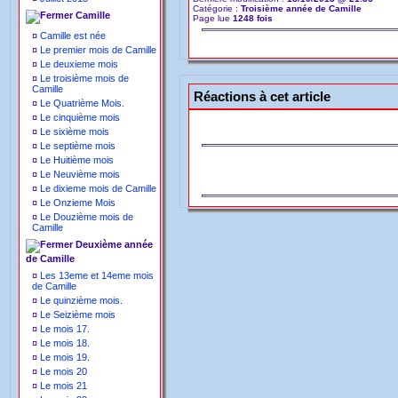
Catégorie :
Troisième année de Camille
Camille
Page lue
1248 fois
¤
Camille est née
¤
Le premier mois de Camille
¤
Le deuxieme mois
¤
Le troisième mois de
Camille
Réactions à cet article
¤
Le Quatrième Mois.
¤
Le cinquième mois
¤
Le sixième mois
¤
Le septième mois
¤
Le Huitième mois
¤
Le Neuvième mois
¤
Le dixieme mois de Camille
¤
Le Onzieme Mois
¤
Le Douzième mois de
Camille
Deuxième année
de Camille
¤
Les 13eme et 14eme mois
de Camille
¤
Le quinzième mois.
¤
Le Seizième mois
¤
Le mois 17.
¤
Le mois 18.
¤
Le mois 19.
¤
Le mois 20
¤
Le mois 21