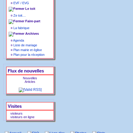
¤
EVF / EVG
Le toit
¤
Ze toit....
Faire-part
¤
La fabrique
Archives
¤
Agenda
¤
Liste de mariage
¤
Plan mairie et église
¤
Plan pour la réception
Flux de nouvelles
Nouvelles
Articles
Visites
visiteurs
visiteurs en ligne