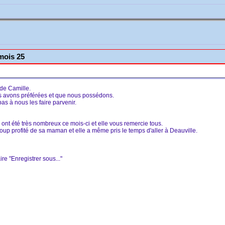
mois 25
 de Camille.
s avons préférées et que nous possédons.
pas à nous les faire parvenir.
ont été très nombreux ce mois-ci et elle vous remercie tous.
up profité de sa maman et elle a même pris le temps d'aller à Deauville.
ire "Enregistrer sous..."