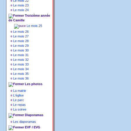
¤
Le mois 22
¤
Le mois 23
¤
Le mois 24
Troisième année
de Camille
Le mois 25
¤
Le mois 26
¤
Le mois 27
¤
Le mois 28
¤
Le mois 29
¤
Le mois 30
¤
Le mois 31
¤
Le mois 32
¤
Le mois 33
¤
Le mois 34
¤
Le mois 35
¤
Le mois 36
Les photos
¤
La mairie
¤
L'église
¤
Le parc
¤
Le repas
¤
La soiree
Diaporamas
¤
Les diaporamas
EVF / EVG