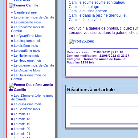
Camille souffle souffle son gateau.
Camille
Camille à la plage.
Camille cuisine encore.
¤
Camille est née
Camille dans la piscine grenouille.
¤
Le premier mois de Camille
Camille fait du vélo.
¤
Le deuxieme mois
¤
Le troisième mois de
Pour voir la galerie de photos, cliquez su
Camille
Lorsque vous serez dans la galerie, choisi
¤
Le Quatrième Mois.
¤
Le cinquième mois
¤
Le sixième mois
¤
Le septième mois
Date de création :
21/08/2012 @ 23:18
¤
Le Huitième mois
Dernière modification :
21/08/2012 @ 23:27
Catégorie :
Troisième année de Camille
¤
Le Neuvième mois
Page lue
1394 fois
¤
Le dixieme mois de Camille
¤
Le Onzieme Mois
¤
Le Douzième mois de
Camille
Deuxième année
Réactions à cet article
de Camille
¤
Les 13eme et 14eme mois
de Camille
¤
Le quinzième mois.
¤
Le Seizième mois
¤
Le mois 17.
¤
Le mois 18.
¤
Le mois 19.
¤
Le mois 20
¤
Le mois 21