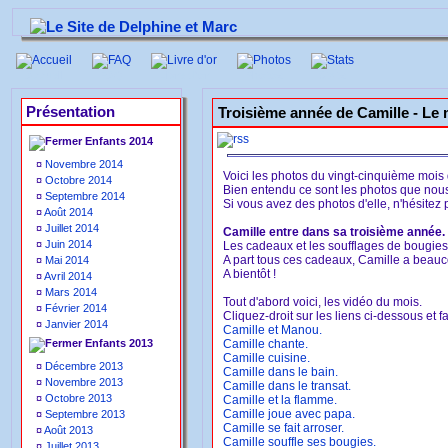
Accueil
FAQ
Livre d'or
Photos
Stats
Présentation
Troisième année de Camille -
Le 
Enfants 2014
¤
Novembre 2014
Voici les photos du vingt-cinquième mois
¤
Octobre 2014
Bien entendu ce sont les photos que nou
¤
Septembre 2014
Si vous avez des photos d'elle, n'hésitez 
¤
Août 2014
¤
Juillet 2014
Camille entre dans sa troisième année.
¤
Juin 2014
Les cadeaux et les soufflages de bougies 
A part tous ces cadeaux, Camille a beauco
¤
Mai 2014
A bientôt !
¤
Avril 2014
¤
Mars 2014
Tout d'abord voici, les vidéo du mois.
¤
Février 2014
Cliquez-droit sur les liens ci-dessous et fa
¤
Janvier 2014
Camille et Manou.
Enfants 2013
Camille chante.
Camille cuisine.
¤
Décembre 2013
Camille dans le bain.
¤
Novembre 2013
Camille dans le transat.
¤
Octobre 2013
Camille et la flamme.
Camille joue avec papa.
¤
Septembre 2013
Camille se fait arroser.
¤
Août 2013
Camille souffle ses bougies.
¤
Juillet 2013