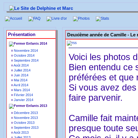
Accueil
FAQ
Livre d'or
Photos
Stats
Présentation
Deuxième année de Camille -
Le 
Enfants 2014
¤
Novembre 2014
Voici les photos 
¤
Octobre 2014
¤
Septembre 2014
Bien entendu ce 
¤
Août 2014
¤
Juillet 2014
préférées et que
¤
Juin 2014
¤
Mai 2014
Si vous avez des 
¤
Avril 2014
¤
Mars 2014
faire parvenir.
¤
Février 2014
¤
Janvier 2014
Enfants 2013
¤
Décembre 2013
Camille fait main
¤
Novembre 2013
¤
Octobre 2013
presque toute seu
¤
Septembre 2013
¤
Août 2013
¤
Juillet 2013