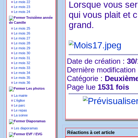
Lorsque vous sere
¤
Le mois 22
¤
Le mois 23
¤
Le mois 24
qui vous plait et 
Troisième année
grand.
de Camille
¤
Le mois 25
¤
Le mois 26
¤
Le mois 27
¤
Le mois 28
¤
Le mois 29
¤
Le mois 30
¤
Le mois 31
Date de création :
30/
¤
Le mois 32
Dernière modification
¤
Le mois 33
¤
Le mois 34
Catégorie :
Deuxième
¤
Le mois 35
¤
Le mois 36
Page lue
1531 fois
Les photos
¤
La mairie
¤
L'église
¤
Le parc
¤
Le repas
¤
La soiree
Diaporamas
¤
Les diaporamas
Réactions à cet article
EVF / EVG