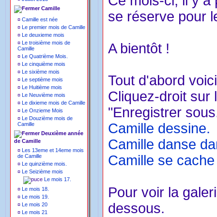
Ce mois-ci, il y a
Camille
se réserve pour l
¤
Camille est née
¤
Le premier mois de Camille
¤
Le deuxieme mois
¤
Le troisième mois de
A bientôt !
Camille
¤
Le Quatrième Mois.
¤
Le cinquième mois
¤
Le sixième mois
Tout d'abord voici
¤
Le septième mois
¤
Le Huitième mois
Cliquez-droit sur 
¤
Le Neuvième mois
¤
Le dixieme mois de Camille
"Enregistrer sous.
¤
Le Onzieme Mois
¤
Le Douzième mois de
Camille dessine.
Camille
Deuxième année
Camille danse dan
de Camille
¤
Les 13eme et 14eme mois
Camille se cache 
de Camille
¤
Le quinzième mois.
¤
Le Seizième mois
Le mois 17.
Pour voir la galer
¤
Le mois 18.
¤
Le mois 19.
dessous.
¤
Le mois 20
¤
Le mois 21