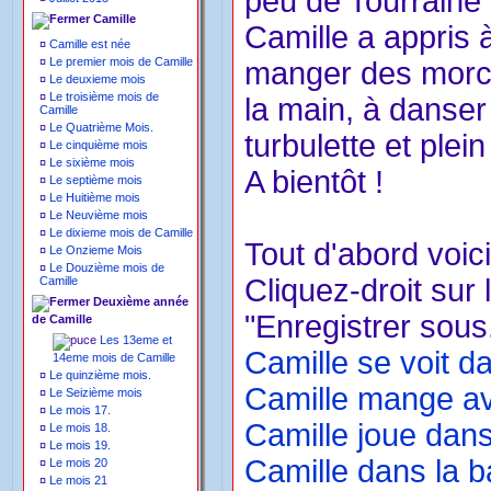
peu de Tourraine 
Camille
Camille a appris 
¤
Camille est née
¤
Le premier mois de Camille
manger des morce
¤
Le deuxieme mois
¤
Le troisième mois de
la main, à danser
Camille
¤
Le Quatrième Mois.
turbulette et plei
¤
Le cinquième mois
¤
Le sixième mois
A bientôt !
¤
Le septième mois
¤
Le Huitième mois
¤
Le Neuvième mois
¤
Le dixieme mois de Camille
Tout d'abord voici
¤
Le Onzieme Mois
¤
Le Douzième mois de
Cliquez-droit sur 
Camille
Deuxième année
"Enregistrer sous.
de Camille
Les 13eme et
Camille se voit da
14eme mois de Camille
¤
Le quinzième mois.
Camille mange av
¤
Le Seizième mois
¤
Le mois 17.
Camille joue dans
¤
Le mois 18.
¤
Le mois 19.
Camille dans la b
¤
Le mois 20
¤
Le mois 21