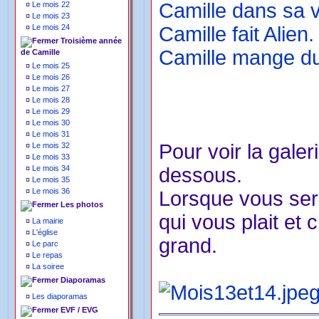
Camille dans sa v
¤
Le mois 22
¤
Le mois 23
¤
Le mois 24
Camille fait Alien.
Troisième année
Camille mange du 
de Camille
¤
Le mois 25
¤
Le mois 26
¤
Le mois 27
¤
Le mois 28
¤
Le mois 29
¤
Le mois 30
¤
Le mois 31
Pour voir la galer
¤
Le mois 32
¤
Le mois 33
¤
Le mois 34
dessous.
¤
Le mois 35
¤
Le mois 36
Lorsque vous sere
Les photos
qui vous plait et 
¤
La mairie
¤
L'église
grand.
¤
Le parc
¤
Le repas
¤
La soiree
Diaporamas
¤
Les diaporamas
EVF / EVG