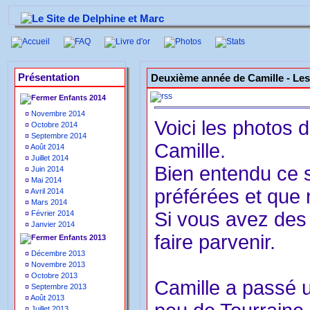
Accueil
FAQ
Livre d'or
Photos
Stats
Présentation
Deuxième année de Camille -
Les
Enfants 2014
¤
Novembre 2014
Voici les photos 
¤
Octobre 2014
¤
Septembre 2014
Camille.
¤
Août 2014
¤
Juillet 2014
Bien entendu ce 
¤
Juin 2014
¤
Mai 2014
préférées et que
¤
Avril 2014
¤
Mars 2014
Si vous avez des 
¤
Février 2014
¤
Janvier 2014
faire parvenir.
Enfants 2013
¤
Décembre 2013
¤
Novembre 2013
¤
Octobre 2013
Camille a passé u
¤
Septembre 2013
¤
Août 2013
¤
Juillet 2013